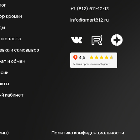
лог
+7 (812) 611-12-13
ор кромки
info@smart812.ru
ды
 и оплата
авка и самовывоз
ат и обмен
нсии
акты
ый кабинет
ены)
Политика конфиденциальности