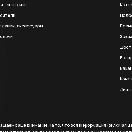
и электрика
Ката
есители
Подб
одушки, аксессуары
Брен
мелочи
Заказ
Дост
Возвр
Вака
Конт
Личн
ащаем ваше внимание на то, что вся информация (включая ц