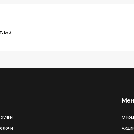
, Б/З
Ме
ручки
О ко
мелочи
Акци