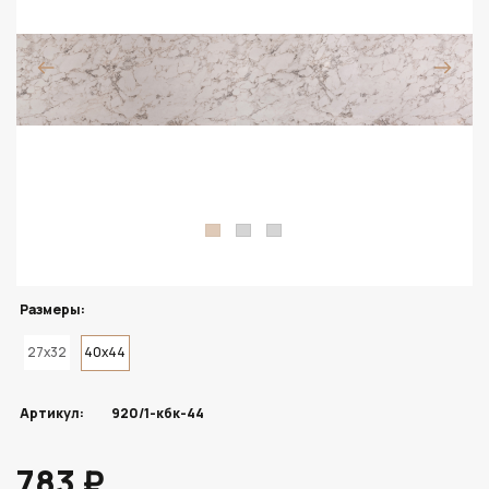
Размеры:
27x32
40x44
Артикул:
920/1-кбк-44
783 ₽