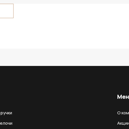
Ме
ручки
О ко
мелочи
Акци