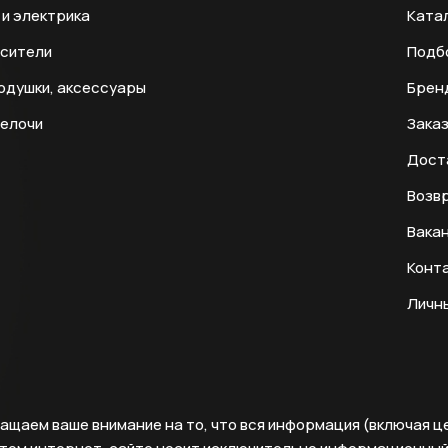
и электрика
Ката
есители
Подб
одушки, аксессуары
Брен
мелочи
Заказ
Дост
Возвр
Вака
Конт
Личн
ащаем ваше внимание на то, что вся информация (включая ц