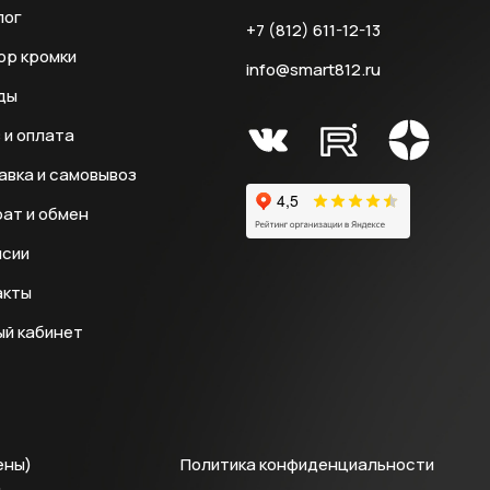
лог
+7 (812) 611-12-13
ор кромки
info@smart812.ru
ды
 и оплата
авка и самовывоз
ат и обмен
нсии
акты
ый кабинет
ены)
Политика конфиденциальности