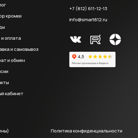
лог
+7 (812) 611-12-13
ор кромки
info@smart812.ru
ды
 и оплата
авка и самовывоз
ат и обмен
нсии
акты
ый кабинет
ены)
Политика конфиденциальности