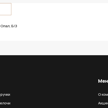
 Опал, Б/З
Ме
ручки
О ко
мелочи
Акци