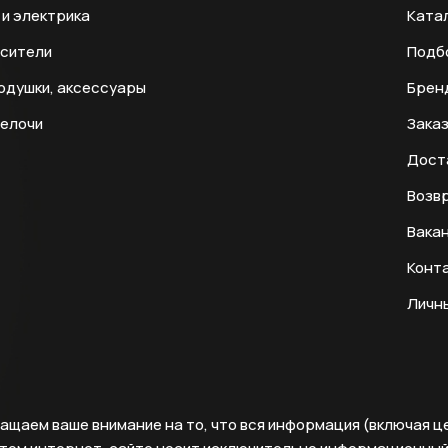
и электрика
Ката
есители
Подб
одушки, аксессуары
Брен
мелочи
Заказ
Дост
Возвр
Вака
Конт
Личн
ащаем ваше внимание на то, что вся информация (включая ц