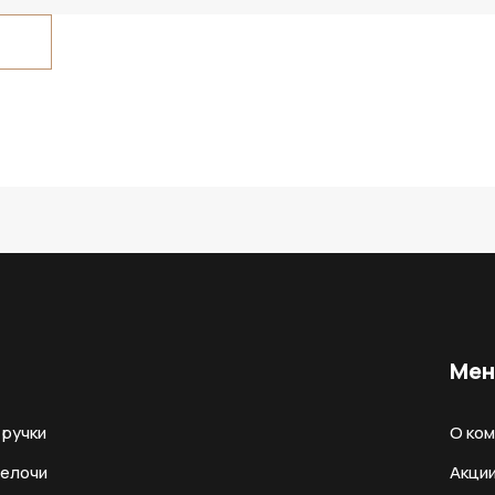
Ме
ручки
О ко
мелочи
Акци