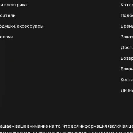
и электрика
Ката
есители
Подб
одушки, аксессуары
Брен
мелочи
Заказ
Дост
Возвр
Вака
Конт
Личн
ащаем ваше внимание на то, что вся информация (включая ц