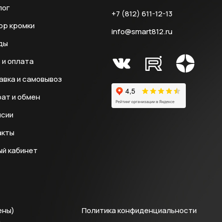
лог
+7 (812) 611-12-13
ор кромки
info@smart812.ru
ды
 и оплата
авка и самовывоз
ат и обмен
нсии
акты
ый кабинет
ены)
Политика конфиденциальности