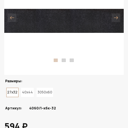
Размеры:
27x32
40x44
3050x60
Артикул:
4060/1-кбк-32
594 ₽