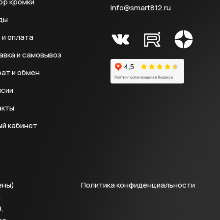
ор кромки
info@smart812.ru
ды
 и оплата
авка и самовывоз
ат и обмен
нсии
акты
ый кабинет
ены)
Политика конфиденциальности
й
,