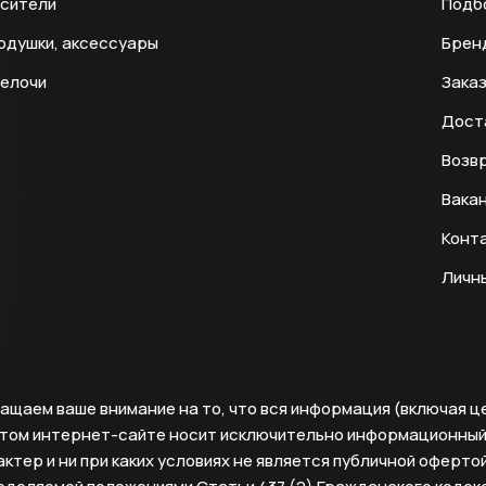
есители
Подб
одушки, аксессуары
Брен
мелочи
Заказ
Дост
Возвр
Вака
Конт
Личн
ащаем ваше внимание на то, что вся информация (включая ц
этом интернет-сайте носит исключительно информационны
ктер и ни при каких условиях не является публичной офертой