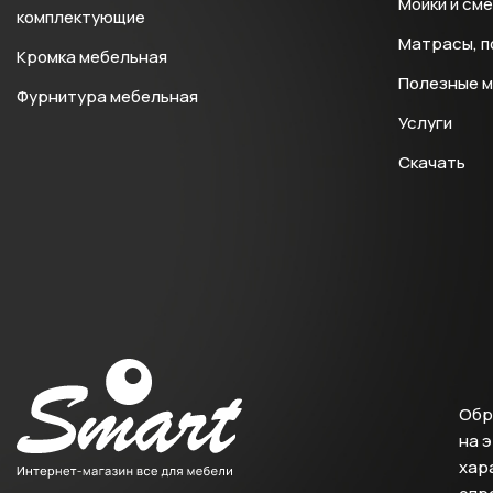
Мойки и см
комплектующие
Матрасы, п
Кромка мебельная
Полезные 
Фурнитура мебельная
Услуги
Скачать
Обр
на 
хара