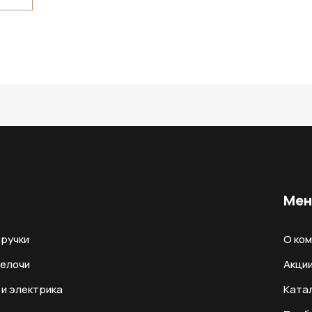
Ме
ручки
О ко
мелочи
Акци
и электрика
Ката