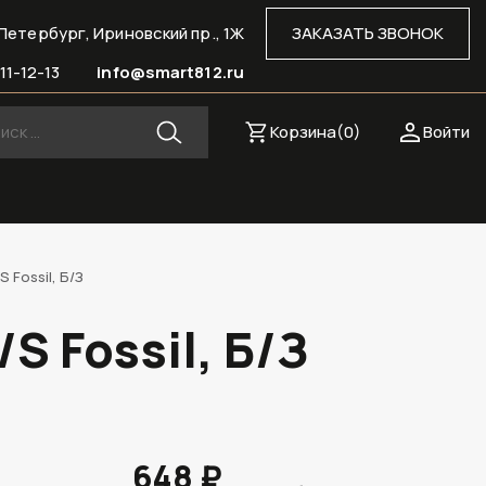
Петербург, Ириновский пр., 1Ж
ЗАКАЗАТЬ ЗВОНОК
11-12-13
info@smart812.ru
Корзина(
0
)
Войти
 Fossil, Б/З
S Fossil, Б/З
648 ₽