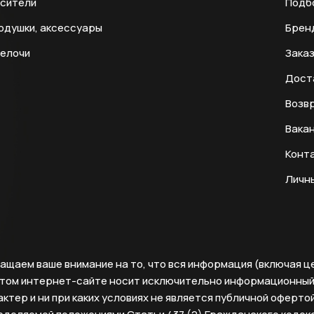
есители
Подб
одушки, аксессуары
Брен
мелочи
Заказ
Дост
Возвр
Вака
Конт
Личн
ащаем ваше внимание на то, что вся информация (включая ц
этом интернет-сайте носит исключительно информационны
ктер и ни при каких условиях не является публичной офертой