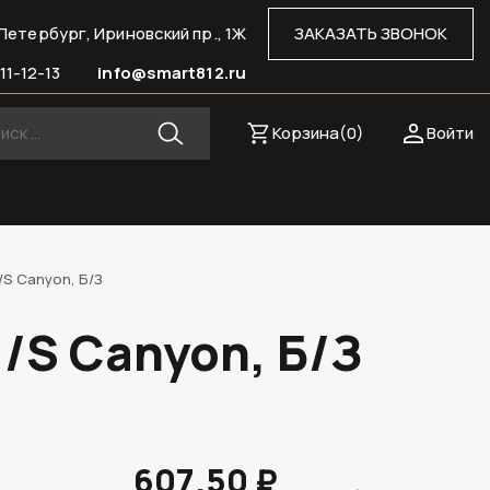
Петербург, Ириновский пр., 1Ж
ЗАКАЗАТЬ ЗВОНОК
11-12-13
info@smart812.ru
Корзина(
0
)
Войти
/S Canyon, Б/З
/S Canyon, Б/З
607.50 ₽