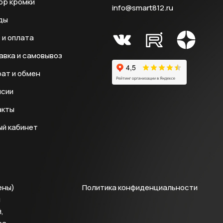
ор кромки
info@smart812.ru
ды
 и оплата
авка и самовывоз
ат и обмен
нсии
акты
ый кабинет
ены)
Политика конфиденциальности
й
,