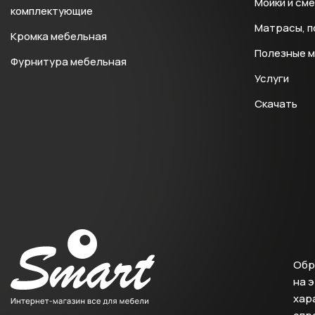
Мойки и см
комплектующие
Матрасы, п
Кромка мебельная
Полезные 
Фурнитура мебельная
Услуги
Скачать
Обр
на 
хара