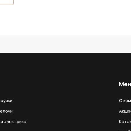
Ме
ручки
О ко
мелочи
Акци
и электрика
Ката