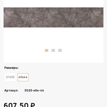
Размеры:
27x32
40x44
Артикул:
3025-кбк-44
607.50 ₽