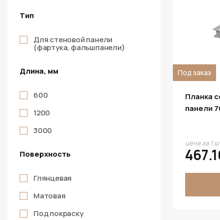
Тип
Для стеновой панели
(фартука, фальшпанели)
Длина, мм
Под заказ
600
Планка 
панели 7
1200
3000
цена за 1 ш
467.1
Поверхность
Глянцевая
Матовая
Под покраску