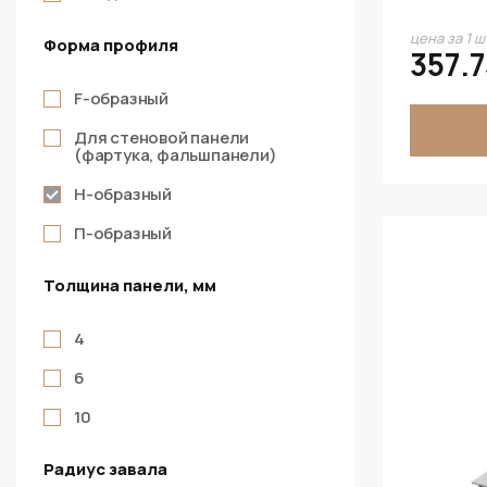
Аламбра
цена за 1 ш
Форма профиля
357.7
Аламбра Тёмная
F-образный
Альпийский Шифер Тёмный
Для стеновой панели
Антарес
(фартука, фальшпанели)
Ароза Тёмно-Серая
Н-образный
Батвол
П-образный
Бежевый
Толщина панели, мм
Белый
Белый (под покраску)
4
Берёза Сандал
6
Бетон
10
Бетон Светлый
Радиус завала