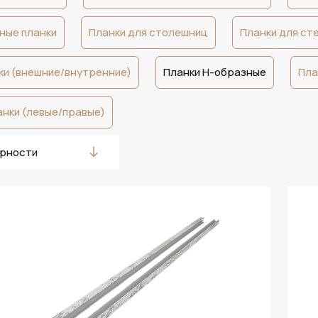
ные планки
Планки для столешниц
Планки для ст
ки (внешние/внутренние)
Планки Н-образные
Пла
нки (левые/правые)
ярности