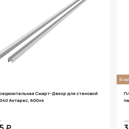
В на
соединительная Смарт-Декор для стеновой
Пл
040 Антарес, 600x4
па
т
це
5 ₽
3