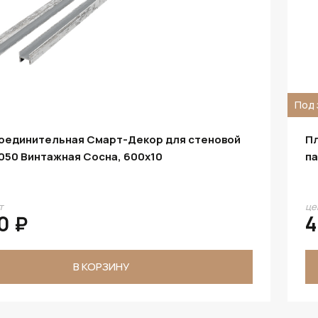
Под 
соединительная Смарт-Декор для стеновой
Пл
050 Винтажная Сосна, 600x10
па
т
це
0 ₽
4
В КОРЗИНУ