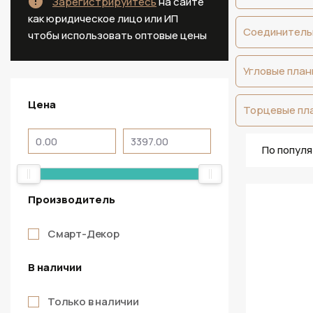
Зарегистрируйтесь
на сайте
как юридическое лицо или ИП
Соединитель
чтобы использовать оптовые цены
Угловые план
Цена
Торцевые пла
По попул
Производитель
Смарт-Декор
В наличии
Только в наличии