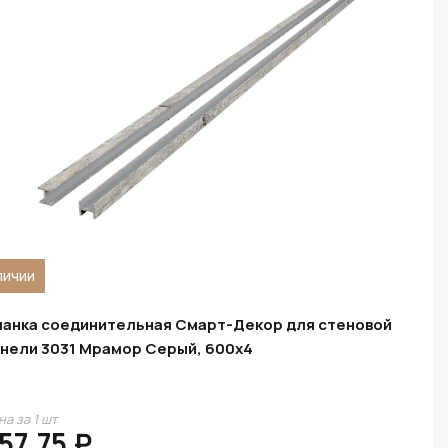
личии
анка соединительная Смарт-Декор для стеновой
нели 3031 Мрамор Серый, 600x4
на за 1 шт
57.75 ₽