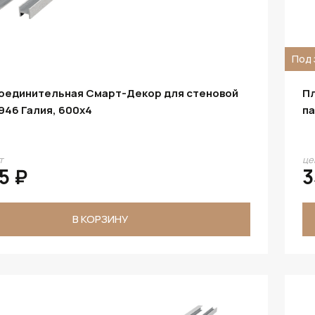
Под 
соединительная Смарт-Декор для стеновой
Пл
946 Галия, 600x4
па
т
це
5 ₽
3
В КОРЗИНУ