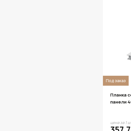
Дерево Родос
Детройт
Джайпур
Дуб Бунратти
Дуб Выбеленный
Дуб Делано
Дуб Ирландский
Дуб Итальянский
Под заказ
Дуб Катания
Планка 
Дуб Каштан
панели 4
Дуб Кера
Дуб Классический
цена за 1 ш
357.7