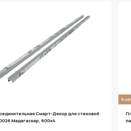
В на
соединительная Смарт-Декор для стеновой
Пл
0026 Мадагаскар, 600x4
па