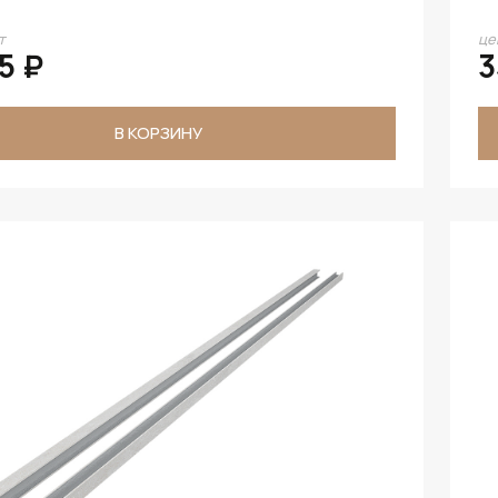
т
це
5 ₽
3
В КОРЗИНУ