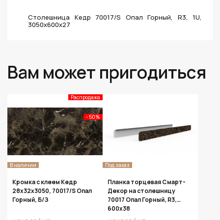
Столешница Кедр 70017/S Опал Горный, R3, 1U,
3050х600х27
Вам может пригодиться
Распродажа
- 50%
В наличии
Под заказ
Кромка с клеем Кедр
Планка торцевая Смарт-
28х32х3050, 70017/S Опал
Декор на столешницу
Горный, Б/З
70017 Опал Горный, R3,
600x38