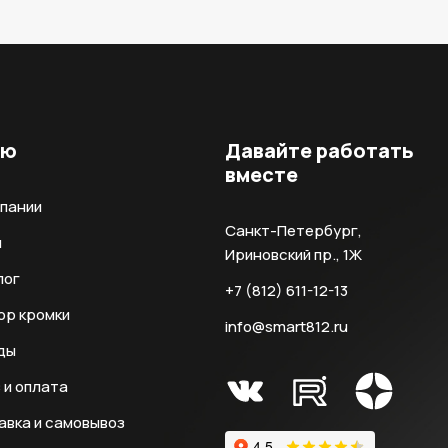
ню
Давайте работать
вместе
мпании
Санкт-Петербург,
и
Ириновский пр., 1Ж
лог
+7 (812) 611-12-13
ор кромки
info@smart812.ru
ды
 и оплата
авка и самовывоз