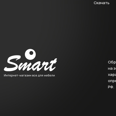
Скачать
Обр
на 
хара
опр
РФ.