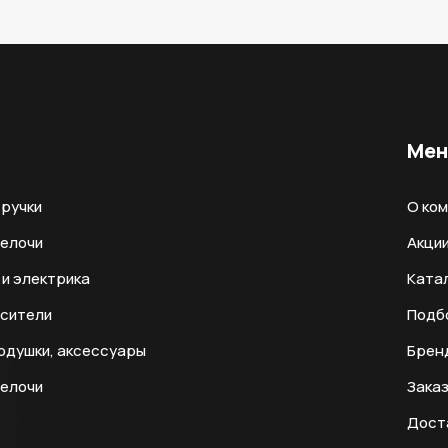
Ме
ручки
О ко
мелочи
Акци
и электрика
Ката
есители
Подб
одушки, аксессуары
Брен
мелочи
Заказ
Дост