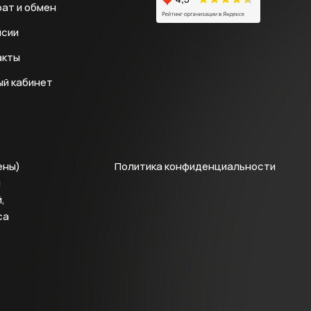
ат и обмен
нсии
акты
ый кабинет
ены)
Политика конфиденциальности
й
,
са