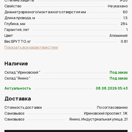
Степень защиты
IP20
Свойство
Не указано
Диаметр врезного/монтажного отверстия мм
60
Длина провода, м
1.5
Глубина, мм
284
Гарантия, лет
1
Цвет
Алюминий
Вес БРУТТО, кг
0.81
Показать все характеристики
Наличие
Склад "Ириновский "
Под заказ
Склад "Янино "
Под заказ
Актуальность
08.08.2026 05:43
Доставка
Стоимость доставки
По согласованию
Самовывоз
Ириновский проспект, 1Ж
Самовывоз
Янино, Индустриальная улица, 21