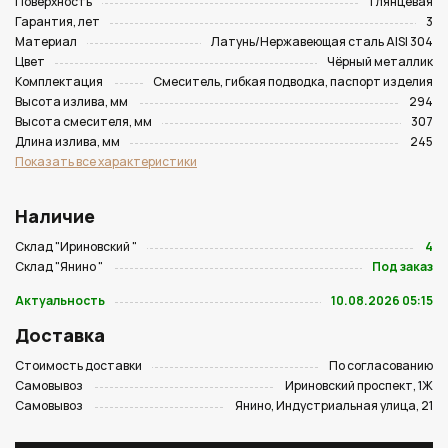
Поверхность
Глянцевая
Гарантия, лет
3
Материал
Латунь/Нержавеющая сталь AISI 304
Цвет
Чёрный металлик
Комплектация
Смеситель, гибкая подводка, паспорт изделия
Высота излива, мм
294
Высота смесителя, мм
307
Длина излива, мм
245
Показать все характеристики
Наличие
Склад "Ириновский "
4
Склад "Янино "
Под заказ
Актуальность
10.08.2026 05:15
Доставка
Стоимость доставки
По согласованию
Самовывоз
Ириновский проспект, 1Ж
Самовывоз
Янино, Индустриальная улица, 21