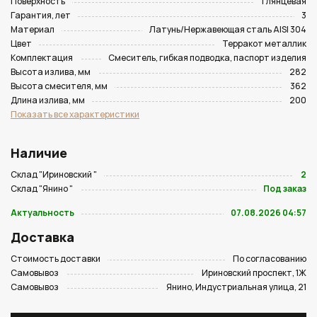
Поверхность
Глянцевая
Гарантия, лет
3
Материал
Латунь/Нержавеющая сталь AISI 304
Цвет
Терракот металлик
Комплектация
Смеситель, гибкая подводка, паспорт изделия
Высота излива, мм
282
Высота смесителя, мм
362
Длина излива, мм
200
Показать все характеристики
Наличие
Склад "Ириновский "
2
Склад "Янино "
Под заказ
Актуальность
07.08.2026 04:57
Доставка
Стоимость доставки
По согласованию
Самовывоз
Ириновский проспект, 1Ж
Самовывоз
Янино, Индустриальная улица, 21