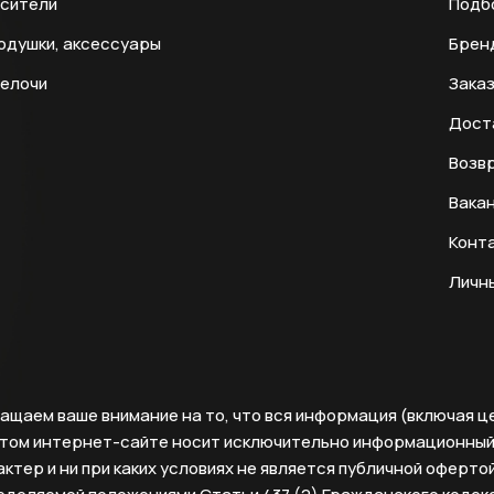
есители
Подб
одушки, аксессуары
Брен
мелочи
Заказ
Дост
Возвр
Вака
Конт
Личн
ащаем ваше внимание на то, что вся информация (включая ц
этом интернет-сайте носит исключительно информационны
ктер и ни при каких условиях не является публичной офертой