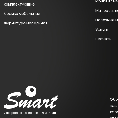
Мойки и см
комплектующие
Матрасы, п
Кромка мебельная
Полезные 
Фурнитура мебельная
Услуги
Скачать
Обр
на 
хара