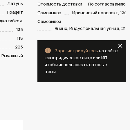
Латунь
Стоимость доставки
По согласованию
Графит
Самовывоз
Ириновский проспект, 1Ж
ка гибкая.
Самовывоз
Янино, Индустриальная улица, 21
135
118
225
Зарегистрируйтесь
на сайте
Рычажный
как юридическое лицо или ИП
чтобы использовать оптовые
цены