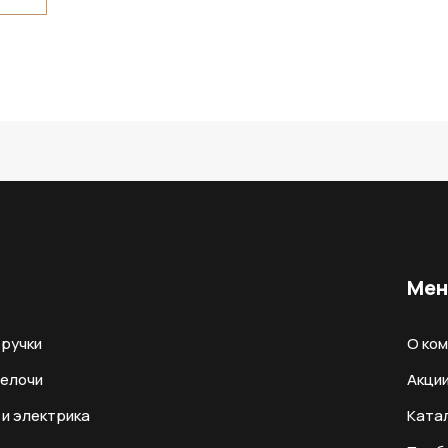
Ме
ручки
О ко
мелочи
Акци
и электрика
Ката