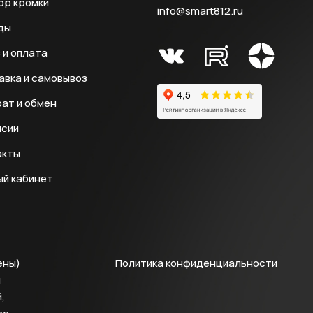
ор кромки
info@smart812.ru
ды
 и оплата
авка и самовывоз
ат и обмен
нсии
акты
ый кабинет
ены)
Политика конфиденциальности
й
,