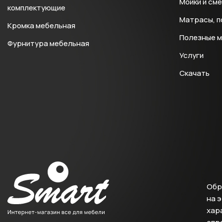
Мойки и см
комплектующие
Матрасы, п
Кромка мебельная
Полезные 
Фурнитура мебельная
Услуги
Скачать
Обр
на 
хара