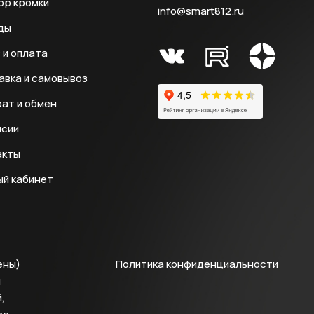
ор кромки
info@smart812.ru
ды
 и оплата
авка и самовывоз
ат и обмен
нсии
акты
ый кабинет
ены)
Политика конфиденциальности
й
,