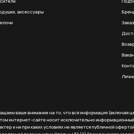
есители
Подб
одушки, аксессуары
Брен
мелочи
Заказ
Дост
Возвр
Вака
Конт
Личн
ащаем ваше внимание на то, что вся информация (включая ц
этом интернет-сайте носит исключительно информационны
ктер и ни при каких условиях не является публичной офертой