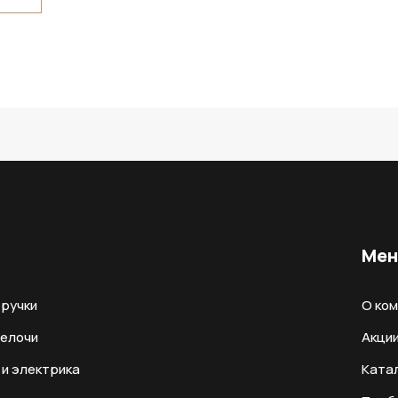
Ме
ручки
О ко
мелочи
Акци
и электрика
Ката