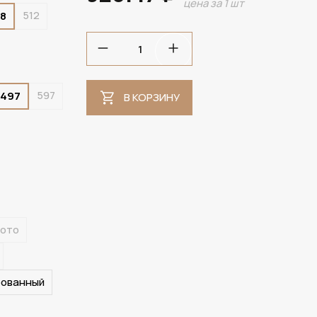
цена за 1 шт
512
8
В НАЛИЧИИ
597
497
В КОРЗИНУ
лото
рованный