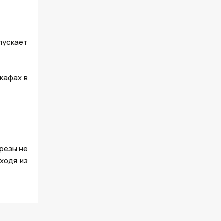
пускает
кафах в
резы не
ходя из