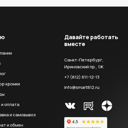
ню
Давайте работать
вместе
мпании
Санкт-Петербург,
и
Ириновский пр., 1Ж
лог
+7 (812) 611-12-13
ор кромки
info@smart812.ru
ды
 и оплата
авка и самовывоз
ат и обмен