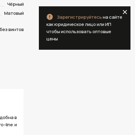
Чёрный
Матовый
Зарегистрируйтесь
на сайте
как юридическое лицо или ИП
 без винтов
чтобы использовать оптовые
цены
удобна в
o-line и