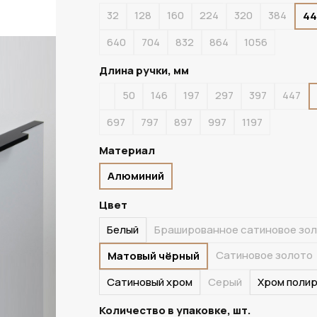
32
128
160
224
320
384
44
В НАЛИЧИИ
640
704
832
864
1056
Длина ручки, мм
50
146
197
297
397
447
697
797
897
997
1197
Материал
Алюминий
Цвет
Белый
Брашированное сатиновое зо
Сатиновое золото
Матовый чёрный
Сатиновый хром
Серый
Хром поли
Количество в упаковке, шт.