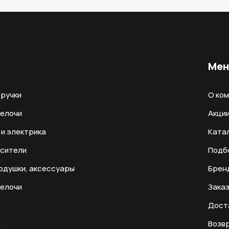
Ме
ручки
О ко
мелочи
Акци
и электрика
Ката
есители
Подб
одушки, аксессуары
Брен
мелочи
Заказ
Дост
Возвр