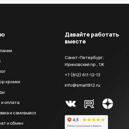
ню
Давайте работать
вместе
мпании
Санкт-Петербург,
и
Ириновский пр., 1Ж
лог
+7 (812) 611-12-13
ор кромки
info@smart812.ru
ды
 и оплата
авка и самовывоз
ат и обмен