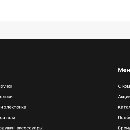
Ме
ручки
О ко
мелочи
Акци
и электрика
Ката
есители
Подб
одушки, аксессуары
Брен