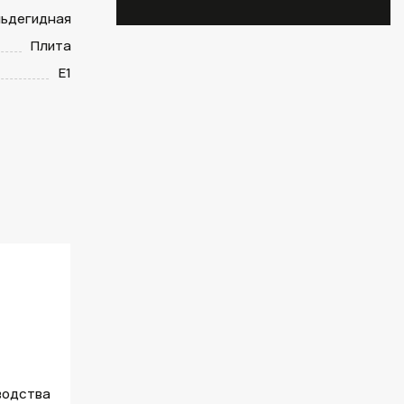
ьдегидная
Плита
Е1
водства