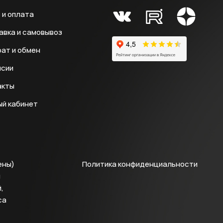
 и оплата
авка и самовывоз
ат и обмен
нсии
акты
ый кабинет
ены)
Политика конфиденциальности
й
,
са