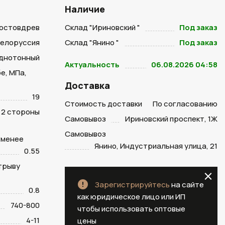
Наличие
остовдрев
Склад "Ириновский "
Под заказ
елоруссия
Склад "Янино "
Под заказ
днотонный
Актуальность
06.08.2026 04:58
е, МПа,
Доставка
19
Стоимость доставки
По согласованию
2 стороны
Самовывоз
Ириновский проспект, 1Ж
Самовывоз
е менее
Янино, Индустриальная улица, 21
0.55
трыву
Зарегистрируйтесь
на сайте
0.8
как юридическое лицо или ИП
740-800
чтобы использовать оптовые
4-11
цены