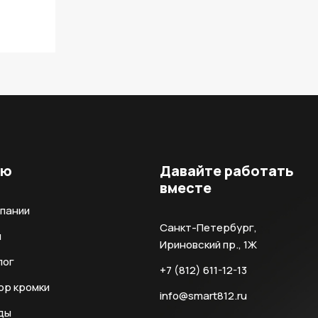
ню
Давайте работать
вместе
мпании
Санкт-Петербург,
и
Ириновский пр., 1Ж
лог
+7 (812) 611-12-13
ор кромки
info@smart812.ru
ды