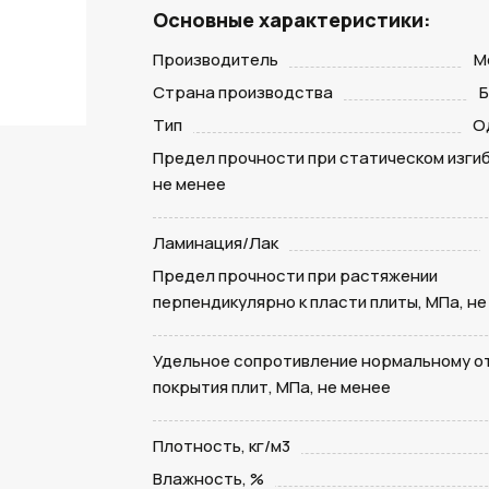
Основные характеристики:
Производитель
М
Страна производства
Б
Тип
О
Предел прочности при статическом изгиб
не менее
Ламинация/Лак
Предел прочности при растяжении
перпендикулярно к пласти плиты, МПа, н
Удельное сопротивление нормальному о
покрытия плит, МПа, не менее
Плотность, кг/м3
Влажность, %