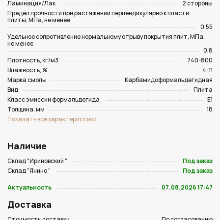
Ламинация/Лак
2 стороны
Предел прочности при растяжении перпендикулярно к пласти
плиты, МПа, не менее
0.55
Удельное сопротивление нормальному отрыву покрытия плит, МПа,
не менее
0.8
Плотность, кг/м3
740-800
Влажность, %
4-11
Марка смолы
Карбамидоформальдегидная
Вид
Плита
Класс эмиссии формальдегида
Е1
Толщина, мм
18
Показать все характеристики
Наличие
Склад "Ириновский "
Под заказ
Склад "Янино "
Под заказ
Актуальность
07.08.2026 17:47
Доставка
Стоимость доставки
По согласованию