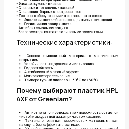
- Фасадов кухонь и шкафов
- Стеновых и потолочных панелей
- Столешниц, барных стоек, ресепшен
- Торгового оборудования и выставочных стендов
Экологичность
– безопасен для жилых помещений.
Гигиеничная поверхность:
- Антибактериальная защита
- Безопасен при контакте с пищевыми продуктами
Технические характеристики:
Основа: композитный материал с меламиновым
покрытием
Устойчивость к царапинам и истиранию
Гидростойкость
Антибликовый матовый эффект
Мягкое светорассеивание
Температурный диапазон: -30°C до +80°C
Почему выбирают пластик HPL
AXF от Greenlam?
Антиотпечаточное покрытие – поверхность остается
чистой и аккуратной даже при частом касании.
Тактильно приятная поверхность – матовая, мягкая
на ощупь, без «эффекта пластика».
Уход без хлопот – достаточно протирать влажной