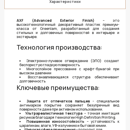
Характеристики
AXF (Advanced Exterior Finish)
– это
высокотехнологичный декоративный пластик премиум-
класса от Greenlam, разработанный для создания
стильных и долговечных поверхностей в интерьере и
экстерьере.
Технология производства:
Электронно-лучевое отверждение (ЭЛО) создает
беспористую гладкую поверхность
Многослойное прессование с крафт-бумагой при
высоком давлении
Восстанавливающаяся структура обеспечивает
долговечность
Ключевые преимущества:
Защита от отпечатков пальцев
- специальное
антимаркое покрытие сохраняет безупречный вид
поверхности даже при активном использовании.
Ультрареалистичная текстура
– точная имитация
рисунков благодаря технологии High Definition Printing.
Повышенная износостойкость
– устойчивость к
царапинам, влаге, УФ-излучению и бытовой химии.
Ш
ирокая сфера применения
– подходит для: