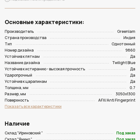
Основные характеристики:
Производитель
Greenlam
Страна производства
Индия
Тип
Однотонный
Номер дизайна
9860
Устойчив к пятнам
Да
Название дизайна
Twilight Blue
Устойчив к истиранию - высокая прочность
Да
Ударопрочный
Да
Устойчив к царапинам
Да
Толщина, мм
0.7
Размер, мм
3050х1300
Поверхность
AFX/Anti Fingerprint
Показать все характеристики
Наличие
Склад "Ириновский "
Под заказ
Склад "Янино "
Под заказ