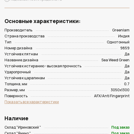
Основные характеристики:
Производитель
Greenlam
Страна производства
Индия
Тип
Однотонный
Номер дизайна
9859
Устойчив к пятнам
Да
Название дизайна
Sea Weed Green
Устойчив к истиранию - высокая прочность
Да
Ударопрочный
Да
Устойчив к царапинам
Да
Толщина, мм
0.7
Размер, мм
3050х1300
Поверхность
AFX/Anti Fingerprint
Показать все характеристики
Наличие
Склад "Ириновский "
Под заказ
Склад "Янино "
Под заказ