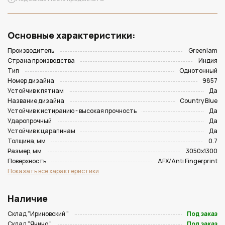
Основные характеристики:
Производитель
Greenlam
Страна производства
Индия
Тип
Однотонный
Номер дизайна
9857
Устойчив к пятнам
Да
Название дизайна
Country Blue
Устойчив к истиранию - высокая прочность
Да
Ударопрочный
Да
Устойчив к царапинам
Да
Толщина, мм
0.7
Размер, мм
3050х1300
Поверхность
AFX/Anti Fingerprint
Показать все характеристики
Наличие
Склад "Ириновский "
Под заказ
Склад "Янино "
Под заказ