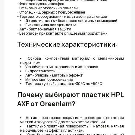
- Фасадов кухонь и шкафов
- Стеновых и потолочных панелей
- Столешниц, барных стоек, ресепшен
- Торгового оборудования и выставочных стендов
Экологичность
– безопасен для жилых помещений.
Гигиеничная поверхность:
- Антибактериальная защита
- Безопасен при контакте с пищевыми продуктами
Технические характеристики:
Основа: композитный материал с меламиновым
покрытием
Устойчивость к царапинам и истиранию
Гидростойкость
Антибликовый матовый эффект
Мягкое светорассеивание
Температурный диапазон: -30°C до +80°C
Почему выбирают пластик HPL
AXF от Greenlam?
Антиотпечаточное покрытие – поверхность остается
чистой и аккуратной даже при частом касании.
Тактильно приятная поверхность – матовая, мягкая
на ощупь, без «эффекта пластика».
Уход без хлопот – достаточно протирать влажной