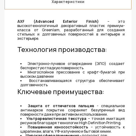
Характеристики
AXF (Advanced Exterior Finish)
– это
высокотехнологичный декоративный пластик премиум-
класса от Greenlam, разработанный для создания
стильных и долговечных поверхностей в интерьере и
экстерьере.
Технология производства:
Электронно-лучевое отверждение (ЭЛО) создает
беспористую гладкую поверхность
Многослойное прессование с крафт-бумагой при
высоком давлении
Восстанавливающаяся структура обеспечивает
долговечность
Ключевые преимущества:
Защита от отпечатков пальцев
- специальное
антимаркое покрытие сохраняет безупречный вид
поверхности даже при активном использовании.
Ультрареалистичная текстура
– точная имитация
рисунков благодаря технологии High Definition Printing.
Повышенная износостойкость
– устойчивость к
царапинам, влаге, УФ-излучению и бытовой химии.
Ш
ирокая сфера применения
– подходит для: