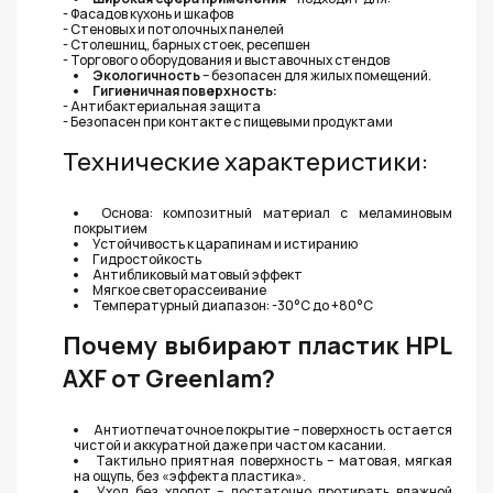
- Фасадов кухонь и шкафов
- Стеновых и потолочных панелей
- Столешниц, барных стоек, ресепшен
- Торгового оборудования и выставочных стендов
Экологичность
– безопасен для жилых помещений.
Гигиеничная поверхность:
- Антибактериальная защита
- Безопасен при контакте с пищевыми продуктами
Технические характеристики:
Основа: композитный материал с меламиновым
покрытием
Устойчивость к царапинам и истиранию
Гидростойкость
Антибликовый матовый эффект
Мягкое светорассеивание
Температурный диапазон: -30°C до +80°C
Почему выбирают пластик HPL
AXF от Greenlam?
Антиотпечаточное покрытие – поверхность остается
чистой и аккуратной даже при частом касании.
Тактильно приятная поверхность – матовая, мягкая
на ощупь, без «эффекта пластика».
Уход без хлопот – достаточно протирать влажной