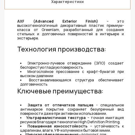
Характеристики
AXF (Advanced Exterior Finish)
– это
высокотехнологичный декоративный пластик премиум-
класса от Greenlam, разработанный для создания
стильных и долговечных поверхностей в интерьере и
экстерьере.
Технология производства:
Электронно-лучевое отверждение (ЭЛО) создает
беспористую гладкую поверхность
Многослойное прессование с крафт-бумагой при
высоком давлении
Восстанавливающаяся структура обеспечивает
долговечность
Ключевые преимущества:
Защита от отпечатков пальцев
- специальное
антимаркое покрытие сохраняет безупречный вид
поверхности даже при активном использовании.
Ультрареалистичная текстура
– точная имитация
рисунков благодаря технологии High Definition Printing.
Повышенная износостойкость
– устойчивость к
царапинам, влаге, УФ-излучению и бытовой химии.
Ш
ирокая сфера применения
– подходит для: