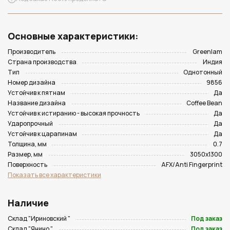
Основные характеристики:
Производитель
Greenlam
Страна производства
Индия
Тип
Однотонный
Номер дизайна
9856
Устойчив к пятнам
Да
Название дизайна
Coffee Bean
Устойчив к истиранию - высокая прочность
Да
Ударопрочный
Да
Устойчив к царапинам
Да
Толщина, мм
0.7
Размер, мм
3050х1300
Поверхность
AFX/Anti Fingerprint
Показать все характеристики
Наличие
Склад "Ириновский "
Под заказ
Склад "Янино "
Под заказ