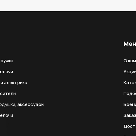
Ме
ручки
О ко
мелочи
Акци
и электрика
Ката
есители
Подб
одушки, аксессуары
Брен
мелочи
Заказ
Дост