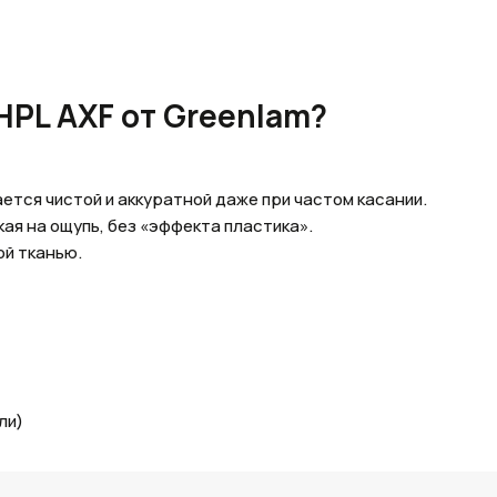
PL AXF от Greenlam?
ется чистой и аккуратной даже при частом касании.
кая на ощупь, без «эффекта пластика».
ой тканью.
ли)