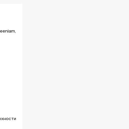
eenlam,
рхности