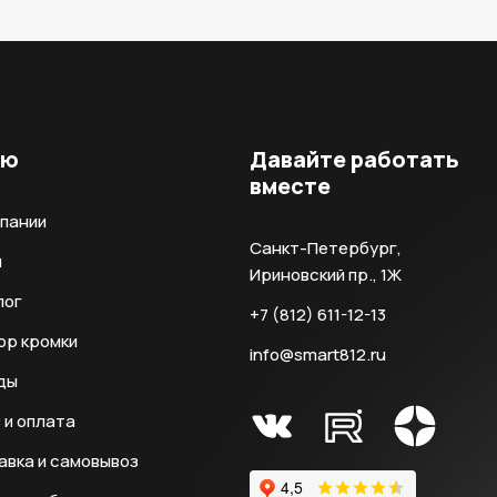
ню
Давайте работать
вместе
мпании
Санкт-Петербург,
и
Ириновский пр., 1Ж
лог
+7 (812) 611-12-13
ор кромки
info@smart812.ru
ды
 и оплата
авка и самовывоз