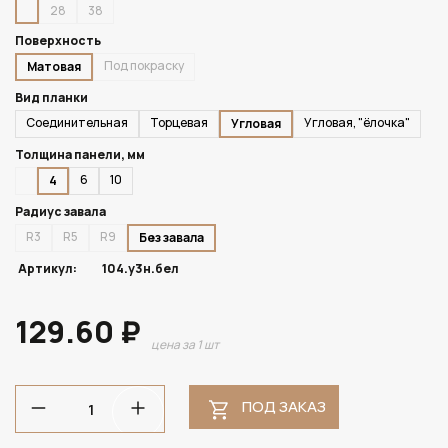
28
38
Поверхность
Под покраску
Матовая
Вид планки
Соединительная
Торцевая
Угловая, "ёлочка"
Угловая
Толщина панели, мм
6
10
4
Радиус завала
R3
R5
R9
Без завала
Артикул:
104.у3н.бел
129.60 ₽
цена за 1 шт
ПОД ЗАКАЗ