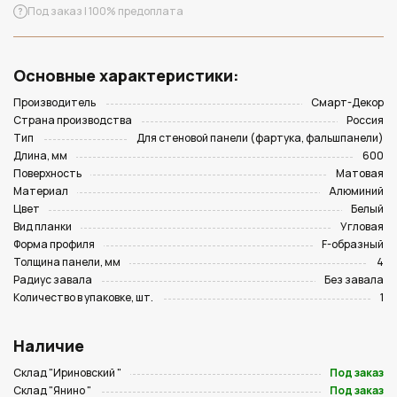
Под заказ | 100% предоплата
Основные характеристики:
Производитель
Смарт-Декор
Страна производства
Россия
Тип
Для стеновой панели (фартука, фальшпанели)
Длина, мм
600
Поверхность
Матовая
Материал
Алюминий
Цвет
Белый
Вид планки
Угловая
Форма профиля
F-образный
Толщина панели, мм
4
Радиус завала
Без завала
Количество в упаковке, шт.
1
Наличие
Склад "Ириновский "
Под заказ
Склад "Янино "
Под заказ