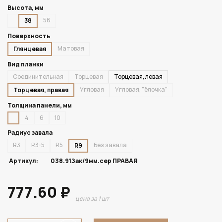
Высота, мм
56
38
Поверхность
Матовая
Глянцевая
Вид планки
Соединительная
Торцевая
Торцевая, левая
Угловая
Угловая, "ёлочка"
Торцевая, правая
Толщина панели, мм
4
6
10
Радиус завала
R3
R3-5
R5
Без завала
R9
Артикул:
038.91Зак/9мм.сер ПРАВАЯ
777.60 ₽
цена за 1 шт