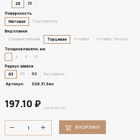
38
28
Поверхность
Под покраску
Матовая
Вид планки
Соединительная
Угловая
Угловая, "ёлочка"
Торцевая
Толщина панели, мм
4
6
10
Радиус завала
R5
R9
Без завала
R3
Артикул:
028.31.бел
197.10 ₽
цена за 1 шт
В КОРЗИНУ