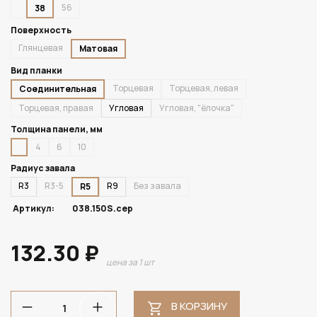
56
38
Поверхность
Глянцевая
Матовая
Вид планки
Торцевая
Торцевая, левая
Соединительная
Торцевая, правая
Угловая
Угловая, "ёлочка"
Толщина панели, мм
4
6
10
Радиус завала
R3
R3-5
R9
Без завала
R5
Артикул:
038.150S.сер
132.30 ₽
цена за 1 шт
В КОРЗИНУ