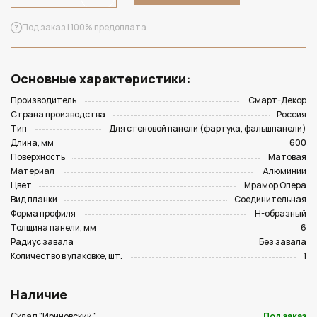
Под заказ | 100% предоплата
Основные характеристики:
Производитель
Смарт-Декор
Страна производства
Россия
Тип
Для стеновой панели (фартука, фальшпанели)
Длина, мм
600
Поверхность
Матовая
Материал
Алюминий
Цвет
Мрамор Опера
Вид планки
Соединительная
Форма профиля
Н-образный
Толщина панели, мм
6
Радиус завала
Без завала
Количество в упаковке, шт.
1
Наличие
Склад "Ириновский "
Под заказ