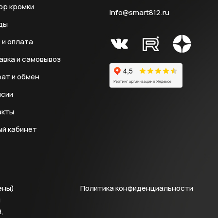
ор кромки
info@smart812.ru
ды
 и оплата
авка и самовывоз
ат и обмен
нсии
акты
ый кабинет
ены)
Политика конфиденциальности
й
,