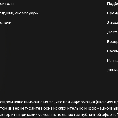
есители
Подб
одушки, аксессуары
Брен
мелочи
Заказ
Дост
Возвр
Вака
Конт
Личн
ащаем ваше внимание на то, что вся информация (включая ц
этом интернет-сайте носит исключительно информационны
ктер и ни при каких условиях не является публичной офертой