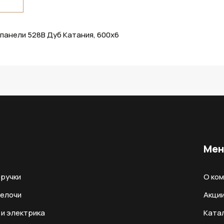
панели 528В Дуб Катания, 600x6
Ме
ручки
О ко
мелочи
Акци
и электрика
Ката