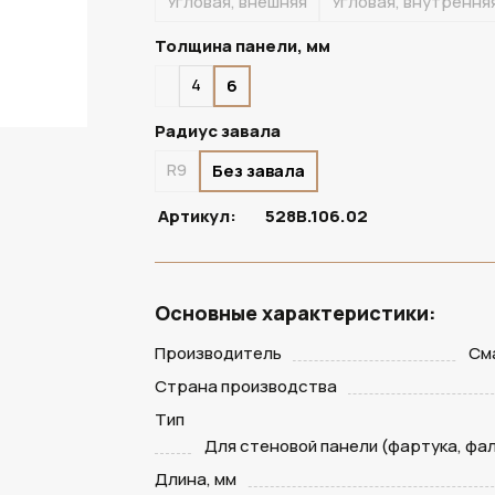
Угловая, внешняя
Угловая, внутрення
Толщина панели, мм
4
6
Радиус завала
R9
Без завала
Артикул:
528В.106.02
Основные характеристики:
Производитель
См
Страна производства
Тип
Для стеновой панели (фартука, фа
Длина, мм