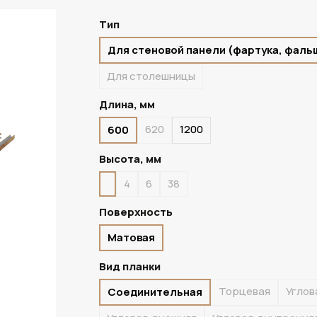
Тип
Для стеновой панели (фартука, фаль
ПОД ЗАКАЗ
Для столешницы
Длина, мм
620
1200
600
Высота, мм
4
6
38
Поверхность
Матовая
Вид планки
Торцевая
Углов
Соединительная