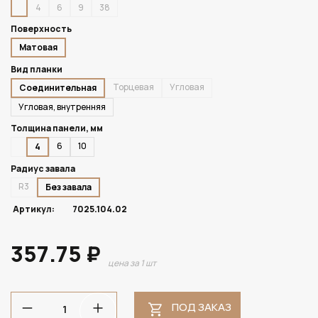
4
6
9
38
Поверхность
Матовая
Вид планки
Торцевая
Угловая
Соединительная
Угловая, внутренняя
Толщина панели, мм
6
10
4
Радиус завала
R3
Без завала
Артикул:
7025.104.02
357.75 ₽
цена за 1 шт
ПОД ЗАКАЗ