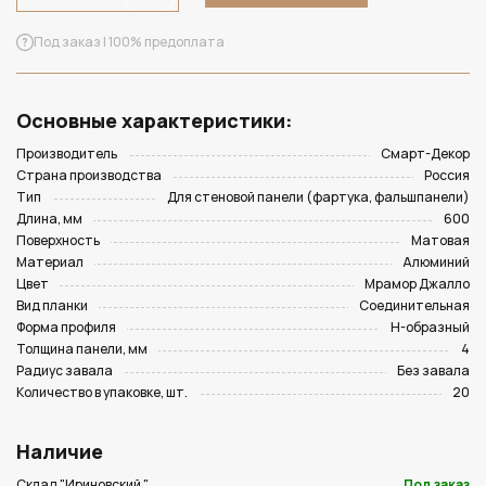
Под заказ | 100% предоплата
Основные характеристики:
Производитель
Смарт-Декор
Страна производства
Россия
Тип
Для стеновой панели (фартука, фальшпанели)
Длина, мм
600
Поверхность
Матовая
Материал
Алюминий
Цвет
Мрамор Джалло
Вид планки
Соединительная
Форма профиля
Н-образный
Толщина панели, мм
4
Радиус завала
Без завала
Количество в упаковке, шт.
20
Наличие
Склад "Ириновский "
Под заказ