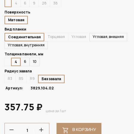
4
6
9
28
38
Поверхность
Матовая
Вид планки
Торцевая
Угловая
Угловая, внешняя
Соединительная
Угловая, внутренняя
Толщина панели, мм
6
10
4
Радиус завала
R3
R5
R9
Без завала
Артикул:
3829.104.02
357.75 ₽
цена за 1 шт
В КОРЗИНУ