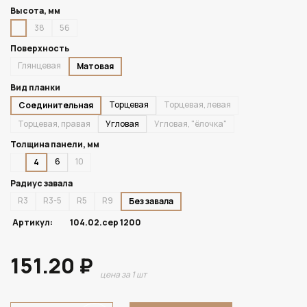
Высота, мм
38
56
Поверхность
Глянцевая
Матовая
Вид планки
Торцевая
Торцевая, левая
Соединительная
Торцевая, правая
Угловая
Угловая, "ёлочка"
Толщина панели, мм
6
10
4
Радиус завала
R3
R3-5
R5
R9
Без завала
Артикул:
104.02.сер 1200
151.20 ₽
цена за 1 шт