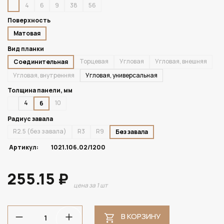
4
6
9
38
56
Поверхность
Матовая
Вид планки
Торцевая
Угловая
Угловая, внешняя
Соединительная
Угловая, внутренняя
Угловая, универсальная
Толщина панели, мм
4
10
6
Радиус завала
R2.5 (без завала)
R3
R9
Без завала
Артикул:
1021.106.02/1200
255.15 ₽
цена за 1 шт
В КОРЗИНУ