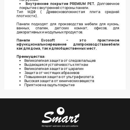
Внутреннее покрытие PREMIUM PET.
Долговечное
покрытие с внутренней стороны панели.
Тип МДФ ( Древесноволокнистая плита средней
плотности).
Панели подходят для производства мебели для кухонь,
ванных, спален, детских комнат, офисов, для
декоративных и модульных продуктов.
Панели Evosoft – это практичное
ифункциональноерешение дляпроизводствамебели
как для дома, так и дляобщественных мест.
Преимущества:
Великолепная защита от следов пальцев
Выдающаяся устойчивость к пятнам
Великолепная защита от царапин
Защита от чистящих абразивов
Повышенная защита от ультрафиолета
Высокая защита от химических веществ
Приятное на ощупь покрытие