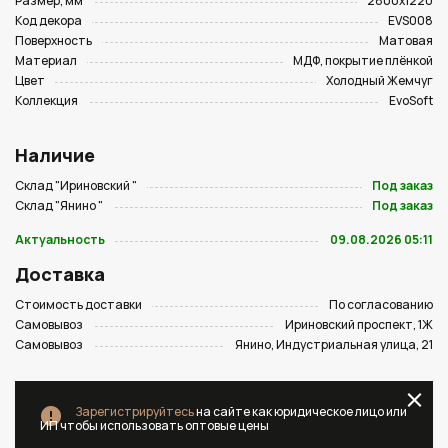
Размер, мм
2800х1220
Код декора
EVS008
Поверхность
Матовая
Материал
МДФ, покрытие плёнкой
Цвет
Холодный Жемчуг
Коллекция
EvoSoft
Наличие
Склад "Ириновский "
Под заказ
Склад "Янино "
Под заказ
Актуальность
09.08.2026 05:11
Доставка
Стоимость доставки
По согласованию
Самовывоз
Ириновский проспект, 1Ж
Самовывоз
Янино, Индустриальная улица, 21
Зарегистрируйтесь
на сайте как юридическое лицо или
ИП чтобы использовать оптовые цены