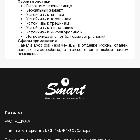
Характеристики:
Высокая степень глянца
Зеркальный эффект
Устойчивы к пятнам
Устойчивы к царапинам
Устойчивы к трещинам
Устойчивы к выцветанию
Устойчивы к микроцарапинам
Легко очищается от бытовых загрязнений
Сферы применения:
Панели Evogloss незаменимы в отделке кухонь, спален,
ванных, гардеробных, а также стен в любом жилом
помещении.
Каталог
РАСПРОДАЖА
Плитные материалы ЛДСП / МДФ / ХДФ / Фанера
Столешницы, стеновые панели (фартуки), комплектующие