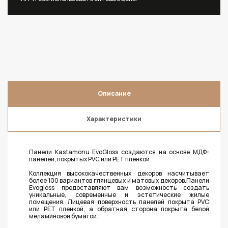
Описание
Характеристики
Панели Kastamonu EvoGloss создаются на основе МДФ-
панелей, покрытых PVC или PET пленкой.
Коллекция высококачественных декоров насчитывает
более 100 вариантов глянцевых и матовых декоров.Панели
Evogloss предоставляют вам возможность создать
уникальные, современные и эстетические жилые
помещения. Лицевая поверхность панелей покрыта PVC
или PET пленкой, а обратная сторона покрыта белой
меламиновой бумагой.