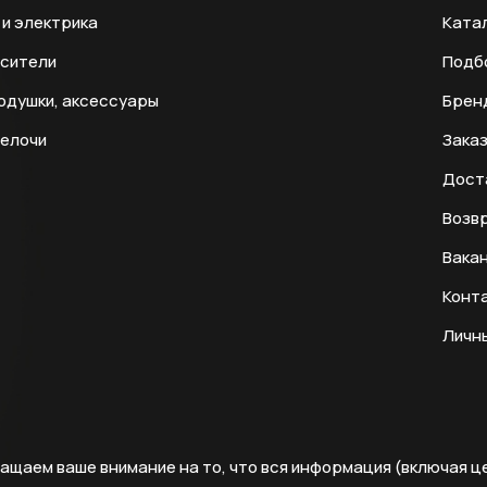
и электрика
Ката
есители
Подб
одушки, аксессуары
Брен
мелочи
Заказ
Дост
Возвр
Вака
Конт
Личн
ащаем ваше внимание на то, что вся информация (включая ц