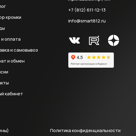
лог
+7 (812) 611-12-13
ор кромки
info@smart812.ru
ды
 и оплата
авка и самовывоз
ат и обмен
нсии
акты
ый кабинет
ены)
Политика конфиденциальности