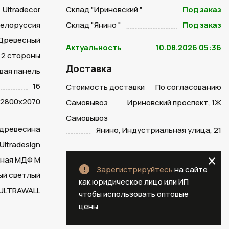
Ultradecor
Склад "Ириновский "
Под заказ
Белоруссия
Склад "Янино "
Под заказ
Древесный
Актуальность
10.08.2026 05:36
2 стороны
Доставка
вая панель
16
Стоимость доставки
По согласованию
2800х2070
Самовывоз
Ириновский проспект, 1Ж
Самовывоз
 древесина
Янино, Индустриальная улица, 21
Ultradesign
ная МДФ М
Зарегистрируйтесь
на сайте
ый светлый
как юридическое лицо или ИП
ULTRAWALL
чтобы использовать оптовые
цены