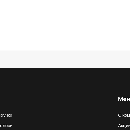
Ме
ручки
О ко
мелочи
Акци