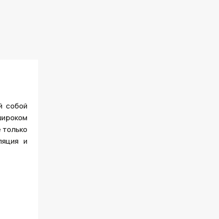
й собой
широком
 только
ляция и