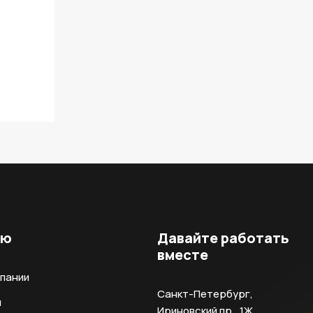
ню
Давайте работать
вместе
мпании
Санкт-Петербург,
и
Ириновский пр., 1Ж