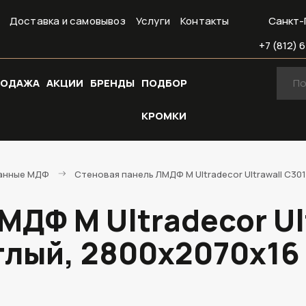
Доставка и самовывоз
Услуги
Контакты
Санкт-
+7 (812) 6
РОДАЖА
АКЦИИ
БРЕНДЫ
ПОДБОР
КРОМКИ
анные МДФ
Стеновая панель ЛМДФ М Ultradecor Ultrawall C3
МДФ М Ultradecor Ul
тлый, 2800х2070х16