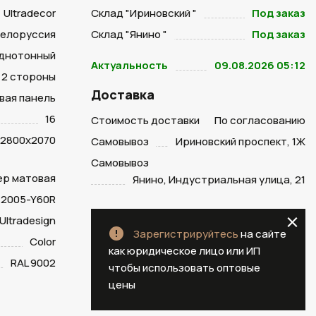
Ultradecor
Склад "Ириновский "
Под заказ
Белоруссия
Склад "Янино "
Под заказ
днотонный
Актуальность
09.08.2026 05:12
2 стороны
Доставка
вая панель
16
Стоимость доставки
По согласованию
2800х2070
Самовывоз
Ириновский проспект, 1Ж
Самовывоз
пер матовая
Янино, Индустриальная улица, 21
 2005-Y60R
Ultradesign
Зарегистрируйтесь
на сайте
Color
как юридическое лицо или ИП
RAL 9002
чтобы использовать оптовые
цены