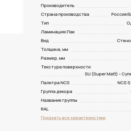
Производитель
Страна производства
Россия/
Тип
О
Ламинация/Лак
Вид
Стено
Толщина, мм
Размер, мм
Текстура поверхности
SU (Super Matt) - Су
Палитра NCS
NCS S
Группа декора
Название группы
RAL
Показать все характеристики