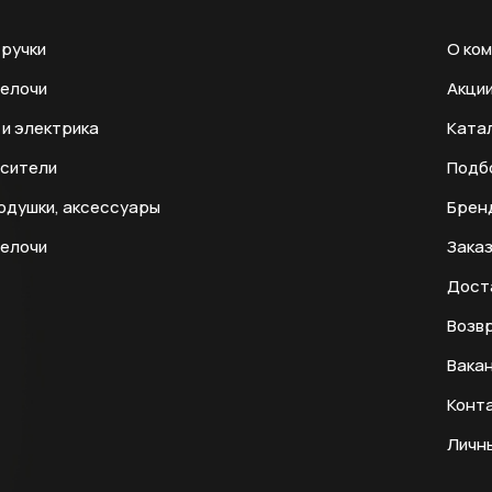
ручки
О ко
мелочи
Акци
и электрика
Ката
есители
Подб
одушки, аксессуары
Брен
мелочи
Заказ
Дост
Возвр
Вака
Конт
Личн