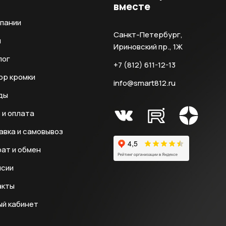
вместе
мпании
Санкт-Петербург,
и
Ириновский пр., 1Ж
лог
+7 (812) 611-12-13
ор кромки
info@smart812.ru
ды
 и оплата
авка и самовывоз
ат и обмен
нсии
акты
ый кабинет