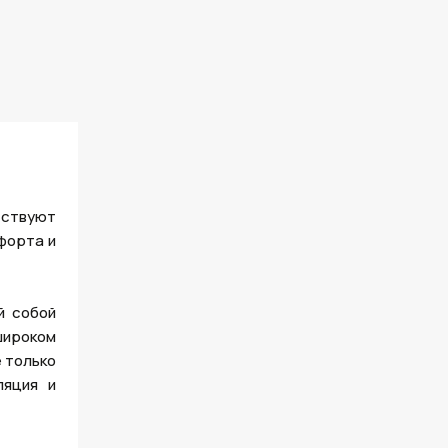
тствуют
форта и
й собой
широком
 только
ляция и