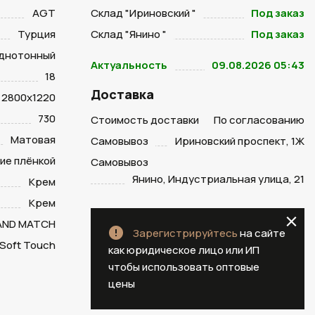
AGT
Склад "Ириновский "
Под заказ
Турция
Склад "Янино "
Под заказ
днотонный
Актуальность
09.08.2026 05:43
18
Доставка
2800х1220
730
Стоимость доставки
По согласованию
Матовая
Самовывоз
Ириновский проспект, 1Ж
ие плёнкой
Самовывоз
Янино, Индустриальная улица, 21
Крем
Крем
 AND MATCH
Зарегистрируйтесь
на сайте
Soft Touch
как юридическое лицо или ИП
чтобы использовать оптовые
цены