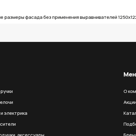
е размеры фасада без применения выравнивателей 1250х12
Ме
ручки
О ко
мелочи
Акци
и электрика
Ката
есители
Подб
одушки, аксессуары
Брен