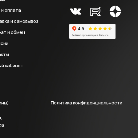
 и оплата
авка и самовывоз
ат и обмен
нсии
акты
ый кабинет
ены)
Политика конфиденциальности
й
,
са