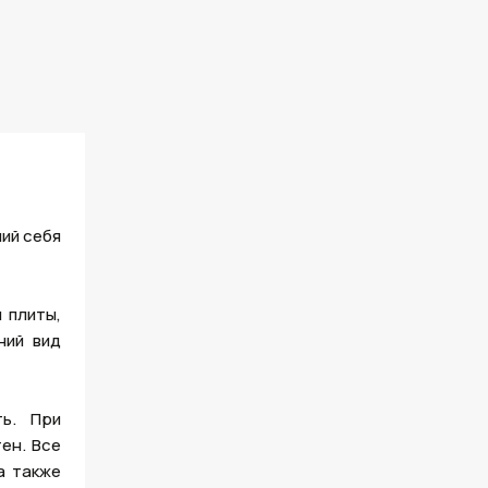
ий себя
 плиты,
ний вид
ь. При
ен. Все
а также