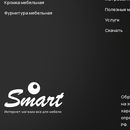
Кромка мебельная
Полезные 
Фурнитура мебельная
Услуги
Скачать
Обр
на 
хара
опр
РФ.