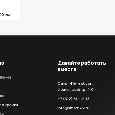
20 мм.
ню
Давайте работать
вместе
мпании
Санкт-Петербург,
и
Ириновский пр., 1Ж
лог
+7 (812) 611-12-13
ор кромки
info@smart812.ru
ды