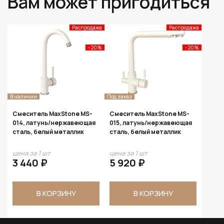
Вам может пригодиться
Распродажа
Распродажа
- 20%
- 20%
В наличии
Под заказ
Смеситель MaxStone MS-
Смеситель MaxStone MS-
014, латунь/нержавеющая
015, латунь/нержавеющая
сталь, белый металлик
сталь, белый металлик
цена за 1 шт
цена за 1 шт
3 440 ₽
5 920 ₽
В КОРЗИНУ
В КОРЗИНУ