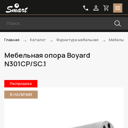
Главная
Каталог
Фурнитура мебельная
Мебельны
Мебельная опора Boyard
N301CP/SC.1
Распродажа
В НАЛИЧИИ