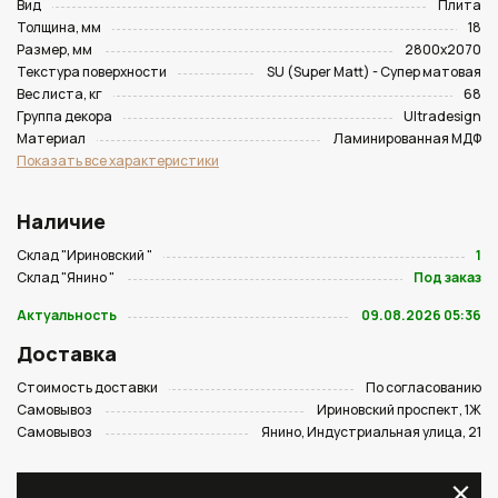
Вид
Плита
Толщина, мм
18
Размер, мм
2800х2070
Текстура поверхности
SU (Super Matt) - Супер матовая
Вес листа, кг
68
Группа декора
Ultradesign
Материал
Ламинированная МДФ
Показать все характеристики
Наличие
Склад "Ириновский "
1
Склад "Янино "
Под заказ
Актуальность
09.08.2026 05:36
Доставка
Стоимость доставки
По согласованию
Самовывоз
Ириновский проспект, 1Ж
Самовывоз
Янино, Индустриальная улица, 21