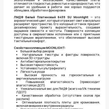
экологичными и безопасными. Качественные плиты
отличаются гладкостью, ровностью и однородностью, что
делает их удобными в работе: они хорошо поддаются
облицовке, обработке и фрезеровке.
ЛМДФ Белый Платиновый 6459 SU Moonlight
— это
ахроматический цвет, который отражает свет и визуально
расширяет пространство. Его холодный оттенок придает
дизайнерскому проекту выразительность, создавая
ощущение свежести и чистоты. Поверхности коллекции
доступны в сверхматовом исполнении или с приятными
текстурными вкраплениями, что обеспечивает высокий
тактильный комфорт.
Свойства коллекции MOONLIGHT:
Большой выбор декоров
Натуральные текстуры и фактуры поверхности,
включая 3D-структуры
Антибактериальное покрытие
Высокая термостойкость
Устойчивость к ультрафиолету
Лёгкость в уходе
Высокая прочность на горизонтальные и
вертикальные нагрузки
Повышенная влагостойкость (превосходит
влагостойкую ДСП)
Уникально малый вес для ЛМДФ (всего на 5% тяжелее
ЛДСП)
Качественная обработка (отсутствие сколов при
распиле)
Оптимальная плотность плиты для кромкования,
включая внешние и внутренние радиусы