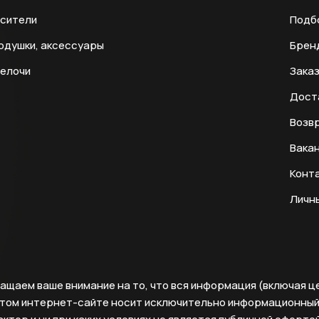
есители
Подб
одушки, аксессуары
Брен
мелочи
Заказ
Дост
Возвр
Вака
Конт
Личн
ащаем ваше внимание на то, что вся информация (включая ц
этом интернет-сайте носит исключительно информационны