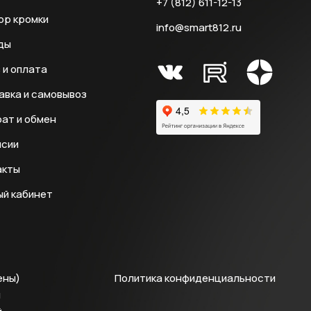
+7 (812) 611-12-13
ор кромки
info@smart812.ru
ды
 и оплата
авка и самовывоз
ат и обмен
нсии
акты
ый кабинет
ены)
Политика конфиденциальности
й