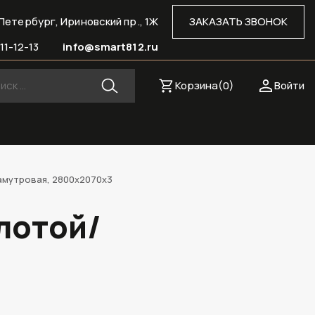
Петербург, Ириновский пр., 1Ж
ЗАКАЗАТЬ ЗВОНОК
11-12-13
info@smart812.ru
Корзина(
0
)
Войти
амутровая, 2800х2070х3
лотой/