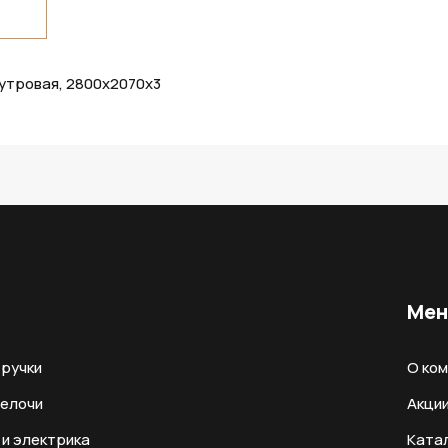
утровая, 2800х2070х3
Ме
ручки
О ко
мелочи
Акци
и электрика
Ката