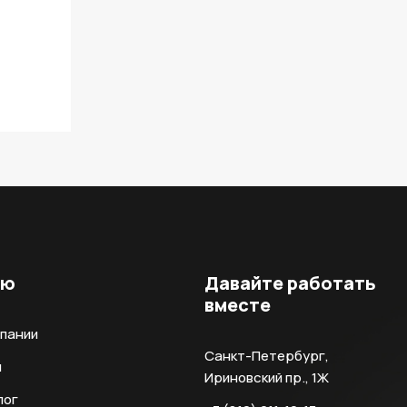
ню
Давайте работать
вместе
мпании
Санкт-Петербург,
и
Ириновский пр., 1Ж
лог