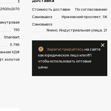
Доставка
3
2500х2070
Стоимость доставки
По согласованию
Самовывоз
Ириновский проспект, 1Ж
рламутровая
Самовывоз
150
Янино, Индустриальная улица, 21
Standart
5.796
Зарегистрируйтесь
на сайте
анная ХДФ
как юридическое лицо или ИП
фт золотой
чтобы использовать оптовые
цены