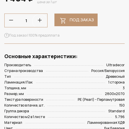
цена за 1 шт
ПОД ЗАКАЗ
Под заказ | 100% предоплата
Основные характеристики:
Производитель
Ultradecor
Страна производства
Россия/Белоруссия
Тип
Древесный
Ламинация/Лак
1 сторона
Толщина, мм
3
Размер, мм
2800х2070
Текстура поверхности
PE (Pearl) - Перламутровая
Количество в пачке, шт.
150
Группа декора
Standard
Количество м2 в 1 листе
5.796
Материал
Ламинированная ХДФ
Цвет
Бук Бавария