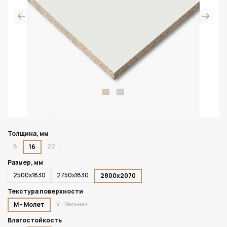
Толщина, мм
8
22
16
Размер, мм
2500х1830
2750х1830
2800х2070
Текстура поверхности
V - Вельвет
M - Молет
Влагостойкость