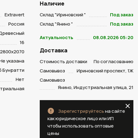
Наличие
Extravert
Склад "Ириновский "
Под заказ
Россия
Склад "Янино "
Под заказ
Древесный
Актуальность
08.08.2026 05:20
16
Доставка
2800х2070
Не указана
Стоимость доставки
По согласованию
б Бунратти
Самовывоз
Ириновский проспект, 1Ж
Нет
Самовывоз
Янино, Индустриальная улица, 21
триальная
Зарегистрируйтесь
на сайте
как юридическое лицо или ИП
чтобы использовать оптовые
цены