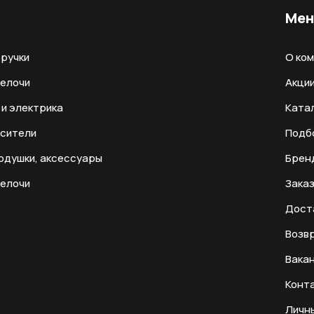
Ме
ручки
О ко
мелочи
Акци
и электрика
Ката
есители
Подб
одушки, аксессуары
Брен
мелочи
Заказ
Дост
Возвр
Вака
Конт
Личн