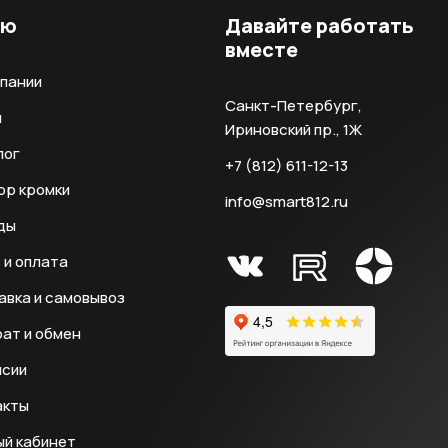
ню
Давайте работать
вместе
мпании
Санкт-Петербург,
и
Ириновский пр., 1Ж
лог
+7 (812) 611-12-13
ор кромки
info@smart812.ru
ды
 и оплата
авка и самовывоз
ат и обмен
нсии
акты
ый кабинет