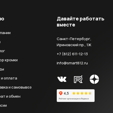
ню
Давайте работать
вместе
мпании
Санкт-Петербург,
и
Ириновский пр., 1Ж
лог
+7 (812) 611-12-13
ор кромки
info@smart812.ru
ды
 и оплата
авка и самовывоз
ат и обмен
нсии