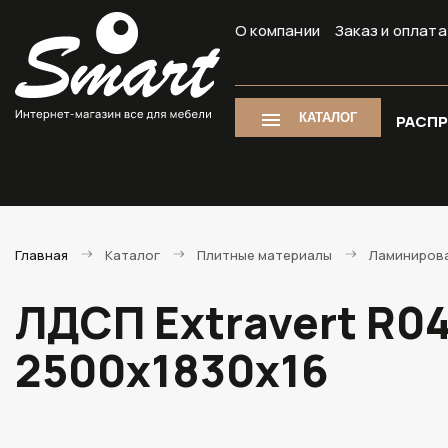
О компании
Заказ и оплата
КАТАЛОГ
РАСП
Главная
Каталог
Плитные материалы
Ламиниров
ЛДСП Extravert R0
2500х1830х16