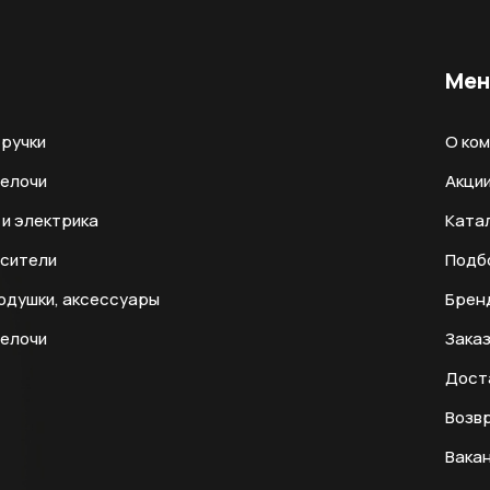
Ме
ручки
О ко
мелочи
Акци
и электрика
Ката
есители
Подб
одушки, аксессуары
Брен
мелочи
Заказ
Дост
Возвр
Вака