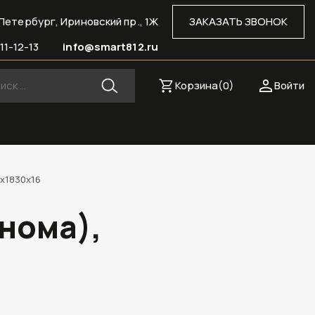
Петербург, Ириновский пр., 1Ж
ЗАКАЗАТЬ ЗВОНОК
11-12-13
info@smart812.ru
Корзина(
0
)
Войти
х1830х16
нома),