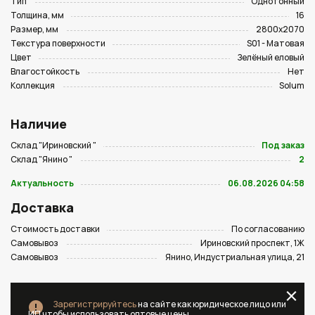
Тип
Однотонный
Толщина, мм
16
Размер, мм
2800х2070
Текстура поверхности
S01 - Матовая
Цвет
Зелёный еловый
Влагостойкость
Нет
Коллекция
Solum
Наличие
Склад "Ириновский "
Под заказ
Склад "Янино "
2
Актуальность
06.08.2026 04:58
Доставка
Стоимость доставки
По согласованию
Самовывоз
Ириновский проспект, 1Ж
Самовывоз
Янино, Индустриальная улица, 21
Зарегистрируйтесь
на сайте как юридическое лицо или
ИП чтобы использовать оптовые цены